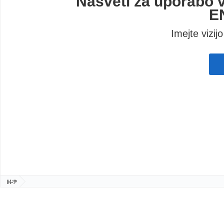
Nasveti za uporabo vi
E
Imejte vizij